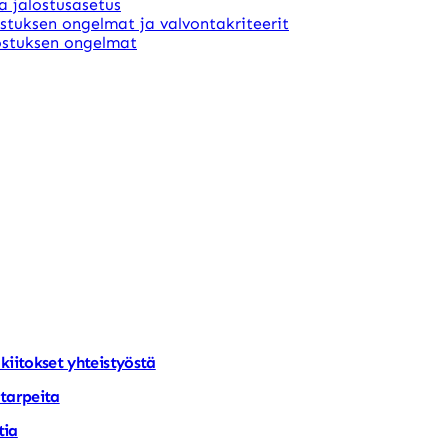
ja jalostusasetus
stuksen ongelmat ja valvontakriteerit
alostuksen ongelmat
kiitokset yhteistyöstä
starpeita
tia