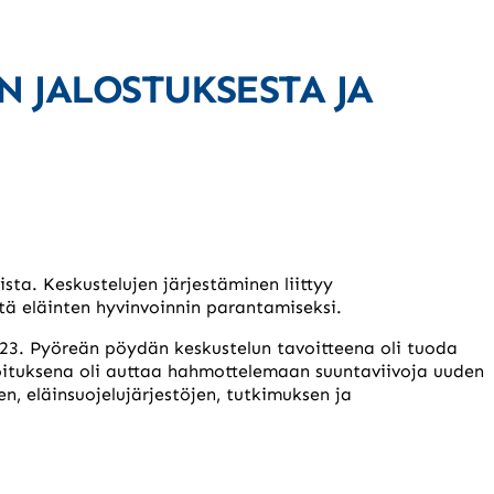
 JALOSTUKSESTA JA
sta. Keskustelujen järjestäminen liittyy
ötä eläinten hyvinvoinnin parantamiseksi.
023. Pyöreän pöydän keskustelun tavoitteena oli tuoda
koituksena oli auttaa hahmottelemaan suuntaviivoja uuden
jen, eläinsuojelujärjestöjen, tutkimuksen ja