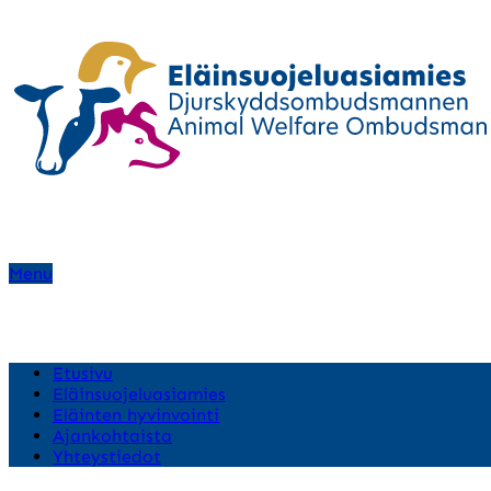
Menu
Etusivu
Eläinsuojeluasiamies
Eläinten hyvinvointi
Ajankohtaista
Yhteystiedot