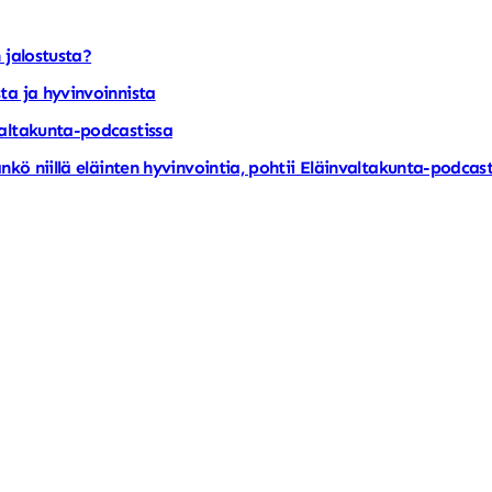
 jalostusta?
ta ja hyvinvoinnista
valtakunta-podcastissa
nkö niillä eläinten hyvinvointia, pohtii Eläinvaltakunta-podcas