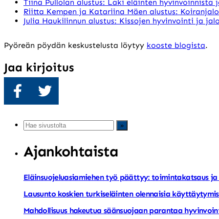
Tiina Pullolan alustus: Laki eläinten hyvinvoinnista 
Riitta Kempen ja Katariina Mäen alustus: Koiranjalo
Julia Haukilinnun alustus: Kissojen hyvinvointi ja j
Pyöreän pöydän keskustelusta löytyy
kooste blogista
.
Jaa kirjoitus
Jaa
Twiittaa
Ajankohtaista
Eläinsuojeluasiamiehen työ päättyy: toimintakatsaus ja 
Lausunto koskien turkiseläinten olennaisia käyttäytymi
Mahdollisuus hakeutua säänsuojaan parantaa hyvinvoin