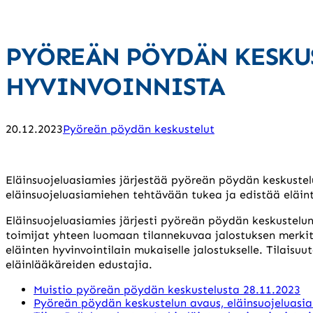
PYÖREÄN PÖYDÄN KESKUS
HYVINVOINNISTA
20.12.2023
Pyöreän pöydän keskustelut
Eläinsuojeluasiamies järjestää pyöreän pöydän keskusteluj
eläinsuojeluasiamiehen tehtävään tukea ja edistää eläinte
Eläinsuojeluasiamies järjesti pyöreän pöydän keskustelun
toimijat yhteen luomaan tilannekuvaa jalostuksen merkit
eläinten hyvinvointilain mukaiselle jalostukselle. Tilaisuu
eläinlääkäreiden edustajia.
Muistio pyöreän pöydän keskustelusta 28.11.2023
Pyöreän pöydän keskustelun avaus, eläinsuojeluasi