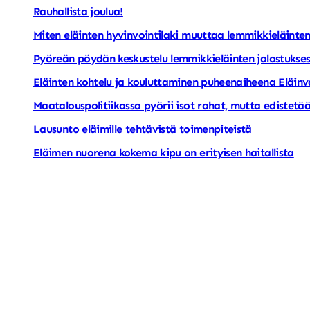
Rauhallista joulua!
Miten eläinten hyvinvointilaki muuttaa lemmikkieläinten
Pyöreän pöydän keskustelu lemmikkieläinten jalostukses
Eläinten kohtelu ja kouluttaminen puheenaiheena Eläin
Maatalouspolitiikassa pyörii isot rahat, mutta edistetää
Lausunto eläimille tehtävistä toimenpiteistä
Eläimen nuorena kokema kipu on erityisen haitallista