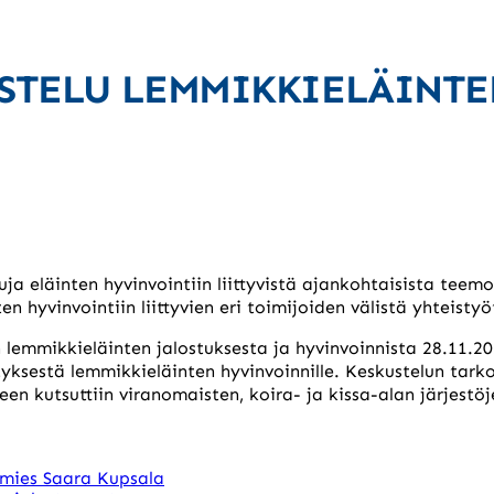
TELU LEMMIKKIELÄINTEN
a eläinten hyvinvointiin liittyvistä ajankohtaisista teemoi
n hyvinvointiin liittyvien eri toimijoiden välistä yhteisty
 lemmikkieläinten jalostuksesta ja hyvinvoinnista 28.11.2
yksestä lemmikkieläinten hyvinvoinnille. Keskustelun tar
teen kutsuttiin viranomaisten, koira- ja kissa-alan järjestö
amies Saara Kupsala