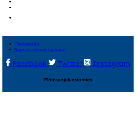
Tietosuoja
Saavutettavuusseloste
Facebook
Twitter
Instagram
Eläinsuojeluasiamies