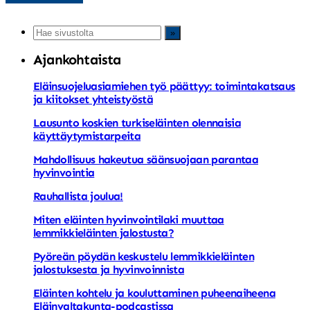
Ajankohtaista
Eläinsuojeluasiamiehen työ päättyy: toimintakatsaus
ja kiitokset yhteistyöstä
Lausunto koskien turkiseläinten olennaisia
käyttäytymistarpeita
Mahdollisuus hakeutua säänsuojaan parantaa
hyvinvointia
Rauhallista joulua!
Miten eläinten hyvinvointilaki muuttaa
lemmikkieläinten jalostusta?
Pyöreän pöydän keskustelu lemmikkieläinten
jalostuksesta ja hyvinvoinnista
Eläinten kohtelu ja kouluttaminen puheenaiheena
Eläinvaltakunta-podcastissa