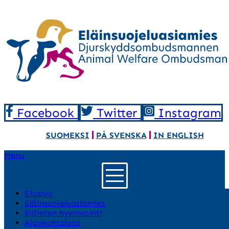
Facebook
Twitter
Instagram
SUOMEKSI
PÅ SVENSKA
IN ENGLISH
Menu
Etusivu
Eläinsuojeluasiamies
Eläinten hyvinvointi
Ajankohtaista