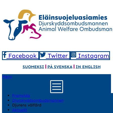
Facebook
Twitter
Instagram
SUOMEKSI
PÅ SVENSKA
IN ENGLISH
Meny
Framsida
Djurskyddsombudsmannen
Djurens välfärd
Aktuellt