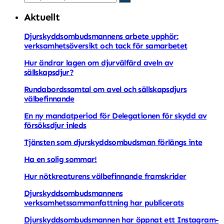
Aktuellt
Djurskyddsombudsmannens arbete upphör:
verksamhetsöversikt och tack för samarbetet
Hur ändrar lagen om djurvälfärd aveln av
sällskapsdjur?
Rundabordssamtal om avel och sällskapsdjurs
välbefinnande
En ny mandatperiod för Delegationen för skydd av
försöksdjur inleds
Tjänsten som djurskydds­ombudsman förlängs inte
Ha en solig sommar!
Hur nötkreaturens välbefinnande framskrider
Djurskyddsombudsmannens
verksamhetssammanfattning har publicerats
Djurskyddsombudsmannen har öppnat ett Instagram-