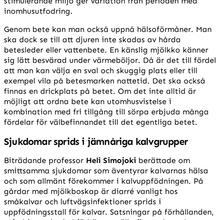
stimulerande miljö ger variation från perioden med
inomhusutfodring.
Genom bete kan man också uppnå hälsoförmåner. Man
ska dock se till att djuren inte skadas av hårda
betesleder eller vattenbete. En känslig mjölkko känner
sig lätt besvärad under värmeböljor. Då är det till fördel
att man kan välja en sval och skuggig plats eller till
exempel vila på betesmarken nattetid. Det ska också
finnas en drickplats på betet. Om det inte alltid är
möjligt att ordna bete kan utomhusvistelse i
kombination med fri tillgång till sörpa erbjuda många
fördelar för välbefinnandet till det egentliga betet.
Sjukdomar sprids i jämnåriga kalvgrupper
Biträdande professor
Heli Simojoki
berättade om
smittsamma sjukdomar som äventyrar kalvarnas hälsa
och som allmänt förekommer i kalvuppfödningen. På
gårdar med mjölkboskap är diarré vanligt hos
småkalvar och luftvägsinfektioner sprids i
uppfödningsstall för kalvar. Satsningar på förhållanden,