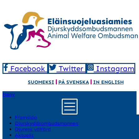
Facebook
Twitter
Instagram
SUOMEKSI
PÅ SVENSKA
IN ENGLISH
Meny
Framsida
Djurskyddsombudsmannen
Djurens välfärd
Aktuellt