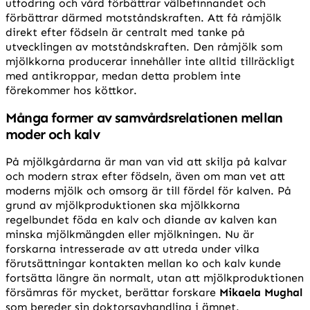
utfodring och vård förbättrar välbefinnandet och
förbättrar därmed motståndskraften. Att få råmjölk
direkt efter födseln är centralt med tanke på
utvecklingen av motståndskraften. Den råmjölk som
mjölkkorna producerar innehåller inte alltid tillräckligt
med antikroppar, medan detta problem inte
förekommer hos köttkor.
Många former av samvårdsrelationen mellan
moder och kalv
På mjölkgårdarna är man van vid att skilja på kalvar
och modern strax efter födseln, även om man vet att
moderns mjölk och omsorg är till fördel för kalven. På
grund av mjölkproduktionen ska mjölkkorna
regelbundet föda en kalv och diande av kalven kan
minska mjölkmängden eller mjölkningen. Nu är
forskarna intresserade av att utreda under vilka
förutsättningar kontakten mellan ko och kalv kunde
fortsätta längre än normalt, utan att mjölkproduktionen
försämras för mycket, berättar forskare
Mikaela Mughal
som bereder sin doktorsavhandling i ämnet.