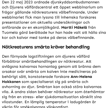
Den 22 maj 2023 ordnade djurskyddsombudsmannen
och Djurens välfärdscentral ett öppet webbinarium om
frågor gällande nötkreaturens välbefinnande. Under
webbinariet fick man lyssna till inhemska forskares
presentationer om aktuella undersökningar och
anförande av en ekomjölkgård.
Martti Mäkelä
från
Tuomela gård berättade hur han hade valt att hålla sina
kor och kalvar med tanke på deras välbefinnande.
Nötkreaturens smärta kräver behandling
Den förnyade lagstiftningen om djurens välfärd
förbättrar smärtbehandlingen av nötkreatur. Att
avlägsna kalvarnas hornanlag genom att bränna dem
orsakar svår smärta om kalven inte medicineras på
behörigt sätt, konstaterade forskare
Ann-Helena
Hokkanen
som specialiserat sig på smärta och
avhorning av djur. Smärtan kan också störa kalvarnas
vila. Å andra sidan behöver nötkreatur som återhämtar
sig från en stress- eller sjukdomssituation särskilt sina
vilostunder. En lämplig temperatur i ladugården är
viktig för småkalvarnas vilokomfort.