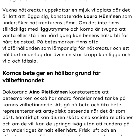
Vuxna nötkreatur uppskattar en mjuk viloplats där det
är lätt att lägga sig, konstaterade
Laura Hänninen
som
undersöker nötkreaturens sömn. Om det inte finns
tillräckligt med liggutrymme och korna är tvugna att
vänta eller stå i en hård gång kan benens hälsa bli för
hårt belastad. På betesmarken finns ofta
viloförhållanden som lämpar sig för nötkreatur och ett
hållbart underlag där även en stor kropp kan ligga och
vila och idissla.
Kornas bete ger en hållbar grund för
välbefinnandet
Doktorand
Aino Pietikäinen
konstaterade att
betesmarken också har andra fördelar med tanke på
kornas välbefinnande. Att gå på bete och äta bete
representerar ett arttypiskt beteende när det är som
bäst. Samtidigt kan djuren sköta sina sociala relationer
och om de vill kan de springa iväg utan att fundera på
om underlaget är halt eller hårt. Frisk luft och en