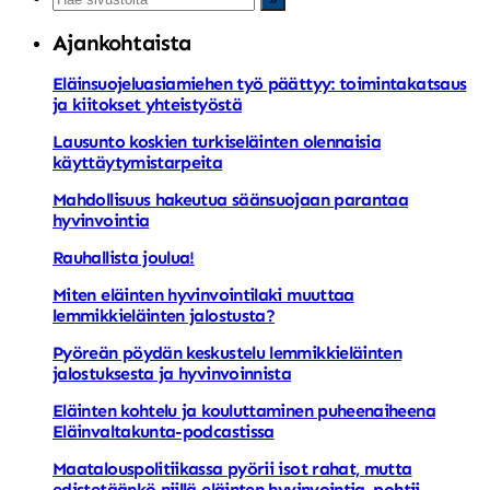
Ajankohtaista
Eläinsuojeluasiamiehen työ päättyy: toimintakatsaus
ja kiitokset yhteistyöstä
Lausunto koskien turkiseläinten olennaisia
käyttäytymistarpeita
Mahdollisuus hakeutua säänsuojaan parantaa
hyvinvointia
Rauhallista joulua!
Miten eläinten hyvinvointilaki muuttaa
lemmikkieläinten jalostusta?
Pyöreän pöydän keskustelu lemmikkieläinten
jalostuksesta ja hyvinvoinnista
Eläinten kohtelu ja kouluttaminen puheenaiheena
Eläinvaltakunta-podcastissa
Maatalouspolitiikassa pyörii isot rahat, mutta
edistetäänkö niillä eläinten hyvinvointia, pohtii