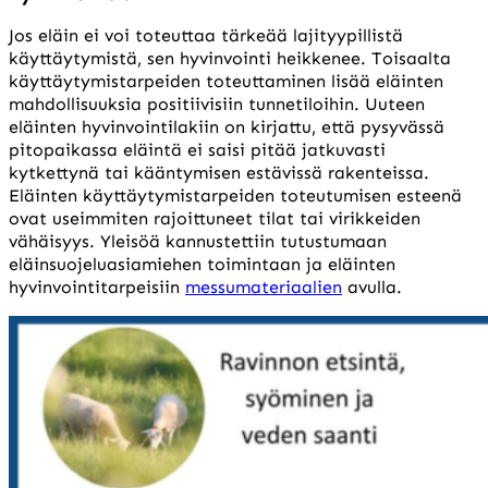
Jos eläin ei voi toteuttaa tärkeää lajityypillistä
käyttäytymistä, sen hyvinvointi heikkenee. Toisaalta
käyttäytymistarpeiden toteuttaminen lisää eläinten
mahdollisuuksia positiivisiin tunnetiloihin. Uuteen
eläinten hyvinvointilakiin on kirjattu, että pysyvässä
pitopaikassa eläintä ei saisi pitää jatkuvasti
kytkettynä tai kääntymisen estävissä rakenteissa.
Eläinten käyttäytymistarpeiden toteutumisen esteenä
ovat useimmiten rajoittuneet tilat tai virikkeiden
vähäisyys. Yleisöä kannustettiin tutustumaan
eläinsuojeluasiamiehen toimintaan ja eläinten
hyvinvointitarpeisiin
messumateriaalien
avulla.