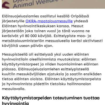
Eläinsuojeluasiamies osallistui kesällä Oripäässä
järjestetyille
OKRA-maatalousmessuille
yhdessä
Eläinten hyvinvointikeskuksen kanssa. Messut
järjestetään joka toinen vuosi ja tänä vuonna ne
keräsivät yli 80 000 kävijää. Esittelypiste maa- ja
metsätalousministeriön messualueella keräsi aktiivisesti
kävijöitä usean päivän ajan.
Messupisteellä oli esittelyssä yksi uuden eläinten
hyvinvointilain oleellisimmista muutoksista: eläinten
käyttäytymistarpeet ja niiden huomioiminen eläinten
pidossa. Eläinsuojeluasiamiehen esittelypisteellä
kuultiin messukävijöiden ajatuksia ja saatiin ensikäden
tietoa eläinten oloista. Eläinten käyttäytymistarpeista
ja hyvinvoinnista pidettiin tietoisku hallinnonalan
messulavalla.
Käyttäytymistarpeiden toteutuminen tuottaa
hyvinvointia