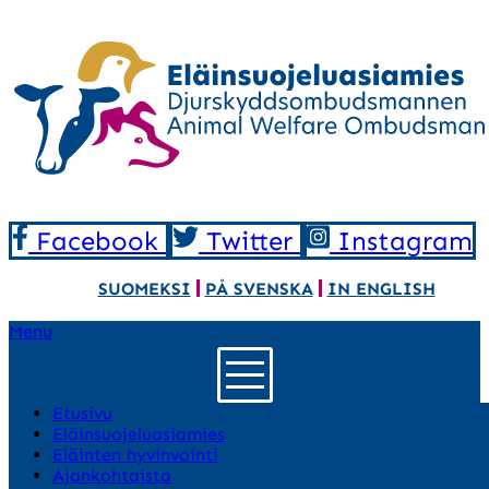
Facebook
Twitter
Instagram
SUOMEKSI
PÅ SVENSKA
IN ENGLISH
Menu
Etusivu
Eläinsuojeluasiamies
Eläinten hyvinvointi
Ajankohtaista