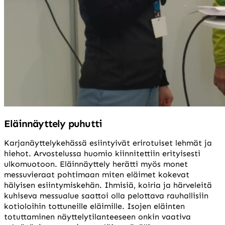
Eläinnäyttely puhutti
Karjanäyttelykehässä esiintyivät erirotuiset lehmät ja
hiehot. Arvostelussa huomio kiinnitettiin erityisesti
ulkomuotoon. Eläinnäyttely herätti myös monet
messuvieraat pohtimaan miten eläimet kokevat
hälyisen esiintymiskehän. Ihmisiä, koiria ja härveleitä
kuhiseva messualue saattoi olla pelottava rauhallisiin
kotioloihin tottuneille eläimille. Isojen eläinten
totuttaminen näyttelytilanteeseen onkin vaativa