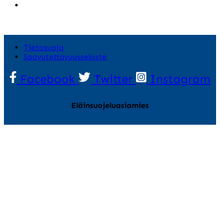
Tietosuoja
Saavutettavuusseloste
Facebook
Twitter
Instagram
Eläinsuojeluasiamies