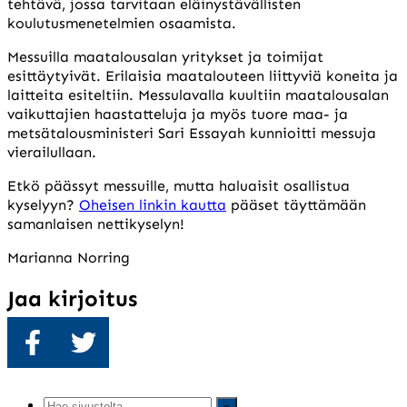
tehtävä, jossa tarvitaan eläinystävällisten
koulutusmenetelmien osaamista.
Messuilla maatalousalan yritykset ja toimijat
esittäytyivät. Erilaisia maatalouteen liittyviä koneita ja
laitteita esiteltiin. Messulavalla kuultiin maatalousalan
vaikuttajien haastatteluja ja myös tuore maa- ja
metsätalousministeri Sari Essayah kunnioitti messuja
vierailullaan.
Etkö päässyt messuille, mutta haluaisit osallistua
kyselyyn?
Oheisen linkin kautta
pääset täyttämään
samanlaisen nettikyselyn!
Marianna Norring
Jaa kirjoitus
Jaa
Twiittaa