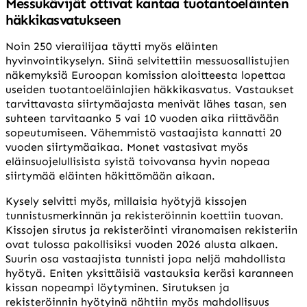
Messukävijät ottivat kantaa tuotantoeläinten
häkkikasvatukseen
Noin 250 vierailijaa täytti myös eläinten
hyvinvointikyselyn. Siinä selvitettiin messuosallistujien
näkemyksiä Euroopan komission aloitteesta lopettaa
useiden tuotantoeläinlajien häkkikasvatus. Vastaukset
tarvittavasta siirtymäajasta menivät lähes tasan, sen
suhteen tarvitaanko 5 vai 10 vuoden aika riittävään
sopeutumiseen. Vähemmistö vastaajista kannatti 20
vuoden siirtymäaikaa. Monet vastasivat myös
eläinsuojelullisista syistä toivovansa hyvin nopeaa
siirtymää eläinten häkittömään aikaan.
Kysely selvitti myös, millaisia hyötyjä kissojen
tunnistusmerkinnän ja rekisteröinnin koettiin tuovan.
Kissojen sirutus ja rekisteröinti viranomaisen rekisteriin
ovat tulossa pakollisiksi vuoden 2026 alusta alkaen.
Suurin osa vastaajista tunnisti jopa neljä mahdollista
hyötyä. Eniten yksittäisiä vastauksia keräsi karanneen
kissan nopeampi löytyminen. Sirutuksen ja
rekisteröinnin hyötyinä nähtiin myös mahdollisuus