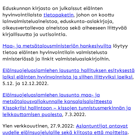
Eduskunnan kirjasto on julkaissut eläinten
hyvinvointilaista
tietopaketin
, johon on koottu
lainvalmisteluaineistoa, eduskunta-asiakirjoja,
oikeusvertailevaa aineistoa sekä aiheeseen liittyvää
kirjallisuutta ja uutisointia.
Maa- ja metsätalousministeriön hankesivuilta
löytyy
tietoa eläinten hyvinvointilain valmistelusta
ministeriössä ja linkit valmisteluasiakirjoihin.
Eläinsuojeluasiamiehen lausunto hallituksen esityksestä
laiksi eläinten hyvinvoinnista ja siihen liittyviksi laeiksi
,
5.12. ja 12.12.2022.
Eläinsuojeluasiamiehen lausunto maa- ja
metsätalousvaliokunnalle kansalaisaloitteesta
Kissakriisi hallintaan – kissojen tunnistusmerkinnän ja
leikkauttamisen puolesta
, 7.3.2022.
Ylen verkkouutinen, 27.9.2022:
Asiantuntijat antavat
uudelle eläinsuojelulaille sekä kiitosta että moitteita
.