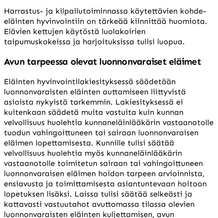
Harrastus- ja kilpailutoiminnassa käytettävien kohde-
eläinten hyvinvointiin on tärkeää kiinnittää huomiota.
Elävien kettujen käytöstä luolakoirien
taipumuskokeissa ja harjoituksissa tulisi luopua.
Avun tarpeessa olevat luonnonvaraiset eläimet
Eläinten hyvinvointilakiesityksessä säädetään
luonnonvaraisten eläinten auttamiseen liittyvistä
asioista nykyistä tarkemmin. Lakiesityksessä ei
kuitenkaan säädetä muita vastuita kuin kunnan
velvollisuus huolehtia kunnaneläinlääkärin vastaanotolle
tuodun vahingoittuneen tai sairaan luonnonvaraisen
eläimen lopettamisesta. Kunnille tulisi säätää
velvollisuus huolehtia myös kunnaneläinlääkärin
vastaanotolle toimitetun sairaan tai vahingoittuneen
luonnonvaraisen eläimen hoidon tarpeen arvioinnista,
ensiavusta ja toimittamisesta asiantuntevaan hoitoon
lopetuksen lisäksi. Laissa tulisi säätää selkeästi ja
kattavasti vastuutahot avuttomassa tilassa olevien
luonnonvaraisten eläinten kuljettamisen, avun