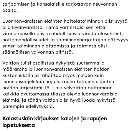
tarjoamisen ja kansalaisille tarjottavan neuvonnan
osalta.
Luonnonvaraisten eläinten hoitolatoiminnan olisi syytä
olla luvanvaraista. Tämä varmistaisi sen, että
viranomaisella olisi mahdollisuus arvioida olosuhteet,
hoitomahdollisuudet ja toiminnanharjoittajan pätevyys
ennen toiminnan aloittamista ja toiminta olisi
säännöllisen valvonnan piirissä.
Valtion tulisi osallistua nykyistä suuremmalla
määrärahalla luonnonvaraisten eläinten hoidon
kustannuksiin ja rahoittaa myös muiden kuin
luonnonsuojelulain nojalla rauhoitettujen eläinten
hoidon järjestämistä. Laki velvoittaa auttamaan
kaikkia avuttomassa tilassa olevia luonnonvaraisia
eläimiä, ja tähän valtion olisi hyvä luoda nykyistä
parempia edellytyksiä.
Kalastuslain kirjaukset kalojen ja rapujen
lopetuksesta