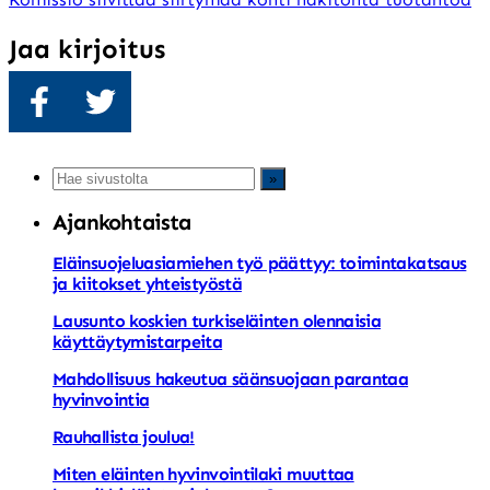
Jaa kirjoitus
Jaa
Twiittaa
Ajankohtaista
Eläinsuojeluasiamiehen työ päättyy: toimintakatsaus
ja kiitokset yhteistyöstä
Lausunto koskien turkiseläinten olennaisia
käyttäytymistarpeita
Mahdollisuus hakeutua säänsuojaan parantaa
hyvinvointia
Rauhallista joulua!
Miten eläinten hyvinvointilaki muuttaa