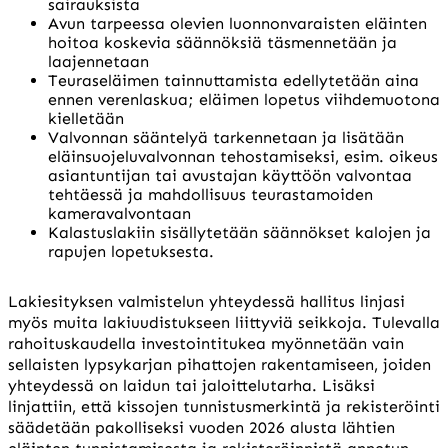
sairauksista
Avun tarpeessa olevien luonnonvaraisten eläinten
hoitoa koskevia säännöksiä täsmennetään ja
laajennetaan
Teuraseläimen tainnuttamista edellytetään aina
ennen verenlaskua; eläimen lopetus viihdemuotona
kielletään
Valvonnan sääntelyä tarkennetaan ja lisätään
eläinsuojeluvalvonnan tehostamiseksi, esim. oikeus
asiantuntijan tai avustajan käyttöön valvontaa
tehtäessä ja mahdollisuus teurastamoiden
kameravalvontaan
Kalastuslakiin sisällytetään säännökset kalojen ja
rapujen lopetuksesta.
Lakiesityksen valmistelun yhteydessä hallitus linjasi
myös muita lakiuudistukseen liittyviä seikkoja. Tulevalla
rahoituskaudella investointitukea myönnetään vain
sellaisten lypsykarjan pihattojen rakentamiseen, joiden
yhteydessä on laidun tai jaloittelutarha. Lisäksi
linjattiin, että kissojen tunnistusmerkintä ja rekisteröinti
säädetään pakolliseksi vuoden 2026 alusta lähtien