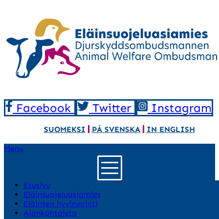
Facebook
Twitter
Instagram
SUOMEKSI
PÅ SVENSKA
IN ENGLISH
Menu
Etusivu
Eläinsuojeluasiamies
Eläinten hyvinvointi
Ajankohtaista