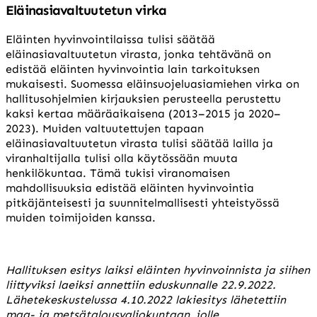
Eläinasiavaltuutetun virka
Eläinten hyvinvointilaissa tulisi säätää
eläinasiavaltuutetun virasta, jonka tehtävänä on
edistää eläinten hyvinvointia lain tarkoituksen
mukaisesti. Suomessa eläinsuojeluasiamiehen virka on
hallitusohjelmien kirjauksien perusteella perustettu
kaksi kertaa määräaikaisena (2013–2015 ja 2020–
2023). Muiden valtuutettujen tapaan
eläinasiavaltuutetun virasta tulisi säätää lailla ja
viranhaltijalla tulisi olla käytössään muuta
henkilökuntaa. Tämä tukisi viranomaisen
mahdollisuuksia edistää eläinten hyvinvointia
pitkäjänteisesti ja suunnitelmallisesti yhteistyössä
muiden toimijoiden kanssa.
Hallituksen esitys laiksi eläinten hyvinvoinnista ja siihen
liittyviksi laeiksi annettiin eduskunnalle 22.9.2022.
Lähetekeskustelussa 4.10.2022 lakiesitys lähetettiin
maa- ja metsätalousvaliokuntaan,
jolle