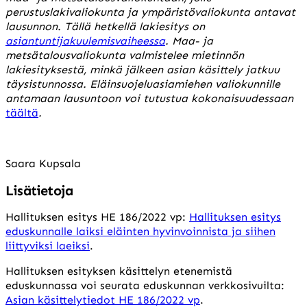
perustuslakivaliokunta ja ympäristövaliokunta antavat
lausunnon.
Tällä hetkellä lakiesitys on
asiantuntijakuulemisvaiheessa
. Maa- ja
metsätalousvaliokunta valmistelee mietinnön
lakiesityksestä, minkä jälkeen asian käsittely jatkuu
täysistunnossa. Eläinsuojeluasiamiehen valiokunnille
antamaan lausuntoon
voi tutustua kokonaisuudessaan
täältä
.
Saara Kupsala
Lisätietoja
Hallituksen esitys HE 186/2022 vp:
Hallituksen esitys
eduskunnalle laiksi eläinten hyvinvoinnista ja siihen
liittyviksi laeiksi
.
Hallituksen esityksen käsittelyn etenemistä
eduskunnassa voi seurata eduskunnan verkkosivuilta:
Asian käsittelytiedot HE 186/2022 vp
.