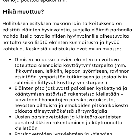
Mikä muuttuu?
Hallituksen esityksen mukaan lain tarkoituksena on
edistää eläinten hyvinvointia, suojella eläimiä parhaalla
mahdollisella tavalla niiden hyvinvoinnille aiheutuvalta
haitalta sekä lisätä eläinten kunnioitusta ja hyvää
kohtelua. Keskeisiä uudistuksia ovat muun muassa:
Ihmisen hoidossa olevien eläinten on voitava
toteuttaa olennaisia käyttäytymistarpeita (mm.
liikkumiseen, leikkiin, lepoon, syömiseen, ravinnon
etsintään, ympäristön tutkimiseen ja sosiaalisiin
suhteisiin liittyvät käyttäytymistarpeet)
Eläinten pito jatkuvasti paikalleen kytkettynä ja
kääntymisen estävissä rakenteissa kielletään –
luovutaan lihanautojen parsikasvatuksesta,
hevosten pilttuista ja emakoiden pitkäaikaisesta
pidosta tiineytyshäkeissä siirtymäajalla
Uusien parsinavetoiden ja kiinteärakenteisten
porsitushäkkien rakentaminen ja käyttöönotto
kielletään
Parsinavetoiden lypsylehmien ja -hiehojen