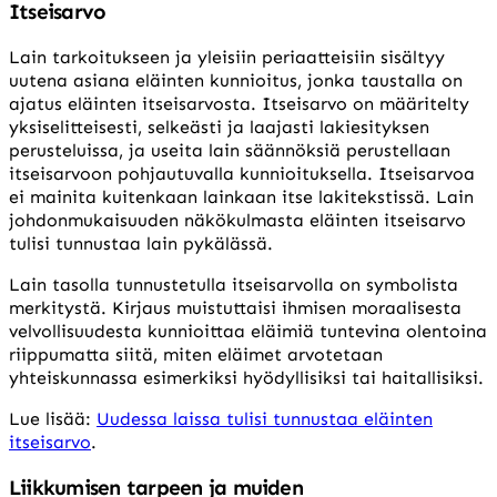
Itseisarvo
Lain tarkoitukseen ja yleisiin periaatteisiin sisältyy
uutena asiana eläinten kunnioitus, jonka taustalla on
ajatus eläinten itseisarvosta. Itseisarvo on määritelty
yksiselitteisesti, selkeästi ja laajasti lakiesityksen
perusteluissa, ja useita lain säännöksiä perustellaan
itseisarvoon pohjautuvalla kunnioituksella. Itseisarvoa
ei mainita kuitenkaan lainkaan itse lakitekstissä. Lain
johdonmukaisuuden näkökulmasta eläinten itseisarvo
tulisi tunnustaa lain pykälässä.
Lain tasolla tunnustetulla itseisarvolla on symbolista
merkitystä. Kirjaus muistuttaisi ihmisen moraalisesta
velvollisuudesta kunnioittaa eläimiä tuntevina olentoina
riippumatta siitä, miten eläimet arvotetaan
yhteiskunnassa esimerkiksi hyödyllisiksi tai haitallisiksi.
Lue lisää:
Uudessa laissa tulisi tunnustaa eläinten
itseisarvo
.
Liikkumisen tarpeen ja muiden