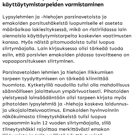
käyttäytymistarpeiden varmistaminen
Lypsylehmien ja -hiehojen parsinavetoista ja
emakoiden porsitushäkeistä luopumiselle ei aseteta
määräaikaa lakiesityksessä, mikä on ristiriidassa lain
olennaisia käyttäytymistarpeita koskevien vaatimusten
kanssa. Myös näistä pitomuodoista tulisi luopua
siirtymäajalla. Lain kirjauksessa olisi tärkeää tuoda
esiin, että porsivien emakoiden pidossa tavoitteena on
vapaaporsitukseen siirtyminen.
Parsinavetoiden lehmien ja hiehojen liikkumisen
tarpeen tyydyttymiseen on tärkeää kiinnittää
huomiota. Kytketyillä naudoilla tulisi olla mahdollisuus
säännölliseen jaloitteluun ympärivuotisesti. Pihatoiden
yleistyessä lainsäädäntöön olisi tarpeen kirjata myös
pihatoiden lypsylehmiä ja -hiehoja koskeva laidunnus-
ja ulkojaloitteluvaatimus. Emakoiden hyvinvoinnin
näkökulmasta tiineytyshäkeistä tulisi luopua
nopeammin kuin 12 vuoden siirtymäajalla, sillä
tiineytyshäkki rajoittaa merkittävästi emakon