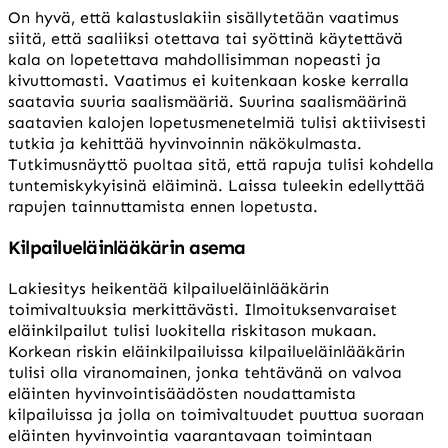
On hyvä, että kalastuslakiin sisällytetään vaatimus
siitä, että saaliiksi otettava tai syöttinä käytettävä
kala on lopetettava mahdollisimman nopeasti ja
kivuttomasti. Vaatimus ei kuitenkaan koske kerralla
saatavia suuria saalismääriä. Suurina saalismäärinä
saatavien kalojen lopetusmenetelmiä tulisi aktiivisesti
tutkia ja kehittää hyvinvoinnin näkökulmasta.
Tutkimusnäyttö puoltaa sitä, että rapuja tulisi kohdella
tuntemiskykyisinä eläiminä. Laissa tuleekin edellyttää
rapujen tainnuttamista ennen lopetusta.
Kilpailueläinlääkärin asema
Lakiesitys heikentää kilpailueläinlääkärin
toimivaltuuksia merkittävästi. Ilmoituksenvaraiset
eläinkilpailut tulisi luokitella riskitason mukaan.
Korkean riskin eläinkilpailuissa kilpailueläinlääkärin
tulisi olla viranomainen, jonka tehtävänä on valvoa
eläinten hyvinvointisäädösten noudattamista
kilpailuissa ja jolla on toimivaltuudet puuttua suoraan
eläinten hyvinvointia vaarantavaan toimintaan