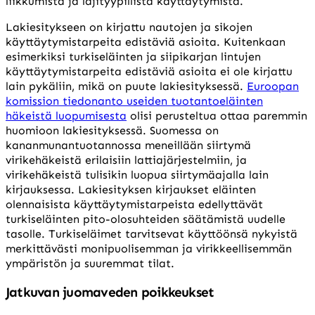
liikkumista ja lajityypillistä käyttäytymistä.
Lakiesitykseen on kirjattu nautojen ja sikojen
käyttäytymistarpeita edistäviä asioita. Kuitenkaan
esimerkiksi turkiseläinten ja siipikarjan lintujen
käyttäytymistarpeita edistäviä asioita ei ole kirjattu
lain pykäliin, mikä on puute lakiesityksessä.
Euroopan
komission tiedonanto useiden tuotantoeläinten
häkeistä luopumisesta
olisi perusteltua ottaa paremmin
huomioon lakiesityksessä. Suomessa on
kananmunantuotannossa meneillään siirtymä
virikehäkeistä erilaisiin lattiajärjestelmiin, ja
virikehäkeistä tulisikin luopua siirtymäajalla lain
kirjauksessa. Lakiesityksen kirjaukset eläinten
olennaisista käyttäytymistarpeista edellyttävät
turkiseläinten pito-olosuhteiden säätämistä uudelle
tasolle. Turkiseläimet tarvitsevat käyttöönsä nykyistä
merkittävästi monipuolisemman ja virikkeellisemmän
ympäristön ja suuremmat tilat.
Jatkuvan juomaveden poikkeukset