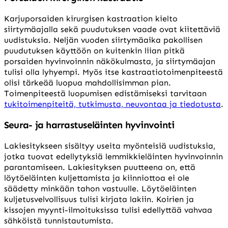
Karjuporsaiden kirurgisen kastraation kielto
siirtymäajalla sekä puudutuksen vaade ovat kiitettäviä
uudistuksia. Neljän vuoden siirtymäaika pakollisen
puudutuksen käyttöön on kuitenkin liian pitkä
porsaiden hyvinvoinnin näkökulmasta, ja siirtymäajan
tulisi olla lyhyempi. Myös itse kastraatiotoimenpiteestä
olisi tärkeää luopua mahdollisimman pian.
Toimenpiteestä luopumisen edistämiseksi tarvitaan
tukitoimenpiteitä, tutkimusta, neuvontaa ja tiedotusta
.
Seura- ja harrastuseläinten hyvinvointi
Lakiesitykseen sisältyy useita myönteisiä uudistuksia,
jotka tuovat edellytyksiä lemmikkieläinten hyvinvoinnin
parantamiseen. Lakiesityksen puutteena on, että
löytöeläinten kuljettamista ja kiinniottoa ei ole
säädetty minkään tahon vastuulle. Löytöeläinten
kuljetusvelvollisuus tulisi kirjata lakiin. Koirien ja
kissojen myynti-ilmoituksissa tulisi edellyttää vahvaa
sähköistä tunnistautumista.