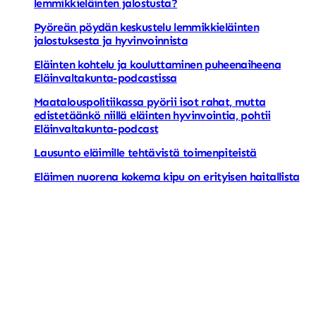
lemmikkieläinten jalostusta?
Pyöreän pöydän keskustelu lemmikkieläinten
jalostuksesta ja hyvinvoinnista
Eläinten kohtelu ja kouluttaminen puheenaiheena
Eläinvaltakunta-podcastissa
Maatalouspolitiikassa pyörii isot rahat, mutta
edistetäänkö niillä eläinten hyvinvointia, pohtii
Eläinvaltakunta-podcast
Lausunto eläimille tehtävistä toimenpiteistä
Eläimen nuorena kokema kipu on erityisen haitallista