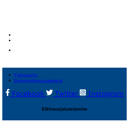
Tietosuoja
Saavutettavuusseloste
Facebook
Twitter
Instagram
Eläinsuojeluasiamies