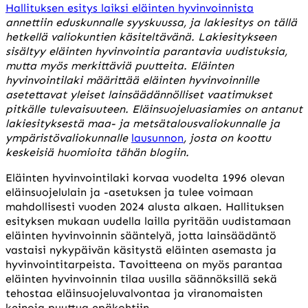
Hallituksen esitys laiksi eläinten hyvinvoinnista
annettiin eduskunnalle syyskuussa, ja lakiesitys on tällä
hetkellä valiokuntien käsiteltävänä.
Lakiesitykseen
sisältyy eläinten hyvinvointia parantavia uudistuksia,
mutta myös merkittäviä puutteita. Eläinten
hyvinvointilaki määrittää eläinten hyvinvoinnille
asetettavat yleiset lainsäädännölliset vaatimukset
pitkälle tulevaisuuteen.
Eläinsuojeluasiamies on antanut
lakiesityksestä maa- ja metsätalousvaliokunnalle ja
ympäristövaliokunnalle
lausunnon
,
josta on koottu
keskeisiä huomioita tähän blogiin.
Eläinten hyvinvointilaki korvaa vuodelta 1996 olevan
eläinsuojelulain ja -asetuksen ja tulee voimaan
mahdollisesti vuoden 2024 alusta alkaen. Hallituksen
esityksen mukaan uudella lailla pyritään uudistamaan
eläinten hyvinvoinnin sääntelyä, jotta lainsäädäntö
vastaisi nykypäivän käsitystä eläinten asemasta ja
hyvinvointitarpeista. Tavoitteena on myös parantaa
eläinten hyvinvoinnin tilaa uusilla säännöksillä sekä
tehostaa eläinsuojeluvalvontaa ja viranomaisten
keinoja puuttua epäkohtiin.