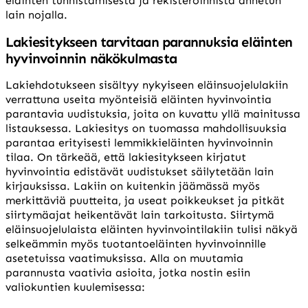
eläinten tunnistamisesta ja rekisteröinnistä annetun
lain nojalla.
Lakiesitykseen tarvitaan parannuksia eläinten
hyvinvoinnin näkökulmasta
Lakiehdotukseen sisältyy nykyiseen eläinsuojelulakiin
verrattuna useita myönteisiä eläinten hyvinvointia
parantavia uudistuksia, joita on kuvattu yllä mainitussa
listauksessa. Lakiesitys on tuomassa mahdollisuuksia
parantaa erityisesti lemmikkieläinten hyvinvoinnin
tilaa. On tärkeää, että lakiesitykseen kirjatut
hyvinvointia edistävät uudistukset säilytetään lain
kirjauksissa. Lakiin on kuitenkin jäämässä myös
merkittäviä puutteita, ja useat poikkeukset ja pitkät
siirtymäajat heikentävät lain tarkoitusta. Siirtymä
eläinsuojelulaista eläinten hyvinvointilakiin tulisi näkyä
selkeämmin myös tuotantoeläinten hyvinvoinnille
asetetuissa vaatimuksissa. Alla on muutamia
parannusta vaativia asioita, jotka nostin esiin
valiokuntien kuulemisessa: