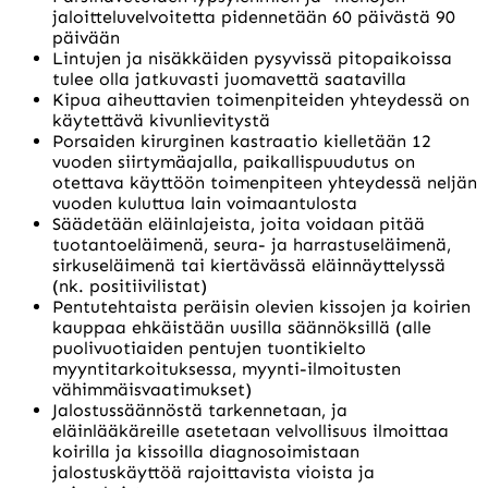
jaloitteluvelvoitetta pidennetään 60 päivästä 90
päivään
Lintujen ja nisäkkäiden pysyvissä pitopaikoissa
tulee olla jatkuvasti juomavettä saatavilla
Kipua aiheuttavien toimenpiteiden yhteydessä on
käytettävä kivunlievitystä
Porsaiden kirurginen kastraatio kielletään 12
vuoden siirtymäajalla, paikallispuudutus on
otettava käyttöön toimenpiteen yhteydessä neljän
vuoden kuluttua lain voimaantulosta
Säädetään eläinlajeista, joita voidaan pitää
tuotantoeläimenä, seura- ja harrastuseläimenä,
sirkuseläimenä tai kiertävässä eläinnäyttelyssä
(nk. positiivilistat)
Pentutehtaista peräisin olevien kissojen ja koirien
kauppaa ehkäistään uusilla säännöksillä (alle
puolivuotiaiden pentujen tuontikielto
myyntitarkoituksessa, myynti-ilmoitusten
vähimmäisvaatimukset)
Jalostussäännöstä tarkennetaan, ja
eläinlääkäreille asetetaan velvollisuus ilmoittaa
koirilla ja kissoilla diagnosoimistaan
jalostuskäyttöä rajoittavista vioista ja