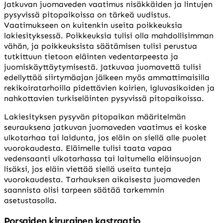
Jatkuvan juomaveden vaatimus nisäkkäiden ja lintujen
pysyvissä pitopaikoissa on tärkeä uudistus.
Vaatimukseen on kuitenkin useita poikkeuksia
lakiesityksessä. Poikkeuksia tulisi olla mahdollisimman
vähän, ja poikkeuksista säätämisen tulisi perustua
tutkittuun tietoon eläinten vedentarpeesta ja
juomiskäyttäytymisestä. Jatkuvaa juomavettä tulisi
edellyttää siirtymäajan jälkeen myös ammattimaisilla
rekikoiratarhoilla pidettävien koirien, igluvasikoiden ja
nahkottavien turkiseläinten pysyvissä pitopaikoissa.
Lakiesityksen pysyvän pitopaikan määritelmän
seurauksena jatkuvan juomaveden vaatimus ei koske
ulkotarhaa tai laidunta, jos eläin on siellä alle puolet
vuorokaudesta. Eläimelle tulisi taata vapaa
vedensaanti ulkotarhassa tai laitumella eläinsuojan
lisäksi, jos eläin viettää siellä useita tunteja
vuorokaudesta. Tarhauksen aikaisesta juomaveden
saannista olisi tarpeen säätää tarkemmin
asetustasolla.
Porsaiden kirurginen kastraatio