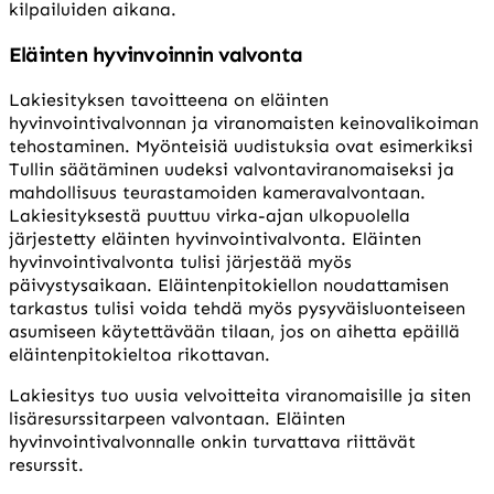
kilpailuiden aikana.
Eläinten hyvinvoinnin valvonta
Lakiesityksen tavoitteena on eläinten
hyvinvointivalvonnan ja viranomaisten keinovalikoiman
tehostaminen. Myönteisiä uudistuksia ovat esimerkiksi
Tullin säätäminen uudeksi valvontaviranomaiseksi ja
mahdollisuus teurastamoiden kameravalvontaan.
Lakiesityksestä puuttuu virka-ajan ulkopuolella
järjestetty eläinten hyvinvointivalvonta. Eläinten
hyvinvointivalvonta tulisi järjestää myös
päivystysaikaan. Eläintenpitokiellon noudattamisen
tarkastus tulisi voida tehdä myös pysyväisluonteiseen
asumiseen käytettävään tilaan, jos on aihetta epäillä
eläintenpitokieltoa rikottavan.
Lakiesitys tuo uusia velvoitteita viranomaisille ja siten
lisäresurssitarpeen valvontaan. Eläinten
hyvinvointivalvonnalle onkin turvattava riittävät
resurssit.