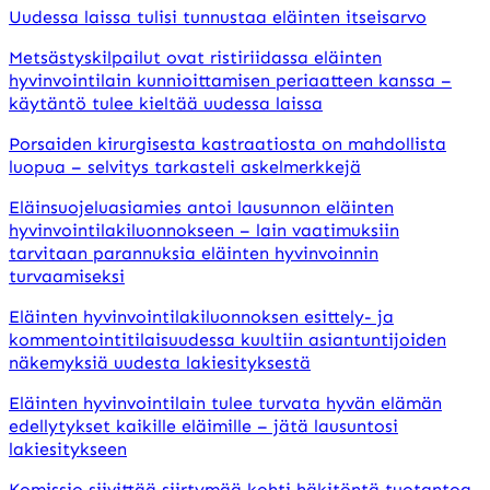
Uudessa laissa tulisi tunnustaa eläinten itseisarvo
Metsästyskilpailut ovat ristiriidassa eläinten
hyvinvointilain kunnioittamisen periaatteen kanssa –
käytäntö tulee kieltää uudessa laissa
Porsaiden kirurgisesta kastraatiosta on mahdollista
luopua – selvitys tarkasteli askelmerkkejä
Eläinsuojeluasiamies antoi lausunnon eläinten
hyvinvointilakiluonnokseen – lain vaatimuksiin
tarvitaan parannuksia eläinten hyvinvoinnin
turvaamiseksi
Eläinten hyvinvointilakiluonnoksen esittely- ja
kommentointitilaisuudessa kuultiin asiantuntijoiden
näkemyksiä uudesta lakiesityksestä
Eläinten hyvinvointilain tulee turvata hyvän elämän
edellytykset kaikille eläimille – jätä lausuntosi
lakiesitykseen
Komissio siivittää siirtymää kohti häkitöntä tuotantoa